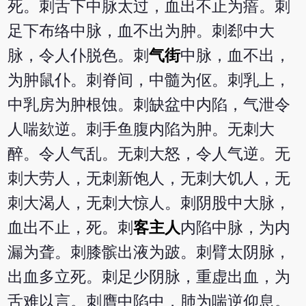
死。刺舌下中脉太过，血出不止为瘖。刺
足下布络中脉，血不出为肿。刺郄中大
脉，令人仆脱色。刺
气街
中脉，血不出，
为肿鼠仆。刺脊间，中髓为伛。刺乳上，
中乳房为肿根蚀。刺缺盆中内陷，气泄令
人喘欬逆。刺手鱼腹内陷为肿。无刺大
醉。令人气乱。无刺大怒，令人气逆。无
刺大劳人，无刺新饱人，无刺大饥人，无
刺大渴人，无刺大惊人。刺阴股中大脉，
血出不止，死。刺
客主人
内陷中脉，为内
漏为聋。刺膝髌出液为跛。刺臂太阴脉，
出血多立死。刺足少阴脉，重虚出血，为
舌难以言。刺膺中陷中，肺为喘逆仰息。