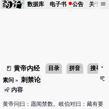
药 子
menu
数据库
电子书
公告
关于
arrow_drop_down
黄帝内经
目录
拼音
搜寻
book_2
hearing
刺禁论
素问
»
bubble_chart
内容
黄帝问曰：愿闻禁数。岐伯对曰：藏有要