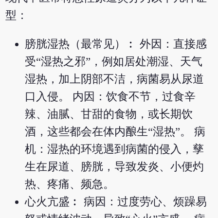
型：
膀胱湿热（最常见）︰ 外因：直接感
受“湿热之邪”，例如居处潮湿、天气
湿热，加上阴部不洁，病菌易从尿道
口入侵。 内因：饮食不节，过食辛
辣、油腻、甘甜的食物，或长期饮
酒，这些都会在体内酿生“湿热”。 病
机：湿热的环境遇到病菌的侵入，孳
生在尿道、膀胱，导致发炎、小便灼
热、疼痛、频急。
心火亢盛︰ 病因：过度劳心、烦躁易