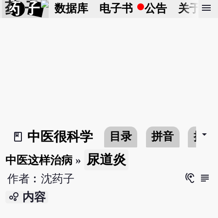
药 子
menu
数据库
电子书
公告
关于
arrow_drop_down
中医很科学
目录
拼音
搜寻
book_2
尿道炎
中医这样治病
»
hearing
subject
作者︰沈药子
bubble_chart
内容