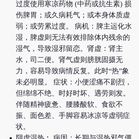
过度使用寒凉药物 (中药或抗生素) 损
伤脾胃；或久病耗气；或本身体质虚
弱；或劳累过度。 病机：脾主运化水
湿，脾虚则无法有效排除体内残余的
湿气，导致湿邪留恋。肾虚：肾主
水，司二便。肾气虚则膀胱固摄无
力，容易导致病情反复。此时“热”象
未必明显。 症状：小便涩痛不剧烈，
但绵绵不绝、时好时坏、遇劳则发。
伴随精神疲惫、腰膝酸软、食欲不
振、面色差、手脚容易冰凉等虚弱症
状。
阴虚湿热︰ 病因：长期与湿热邪气僵