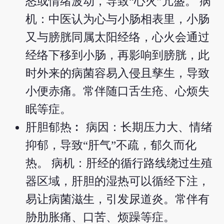
怒或情绪波动，导致“心火”亢盛。 病
机：中医认为心与小肠相表里，小肠
又与膀胱同属太阳经络，心火会通过
经络下移到小肠，再影响到膀胱，此
时外来的病菌容易入侵且孳生，导致
小便赤痛。常伴随口舌生疮、心烦失
眠等症。
肝胆郁热︰ 病因：长期压力大、情绪
抑郁，导致“肝气”不疏，郁久而化
热。 病机：肝经的循行路线绕过生殖
器区域，肝胆的湿热可以循经下注，
易让病菌滋生，引发尿道炎。常伴有
胁肋胀痛、口苦、烦躁等症。