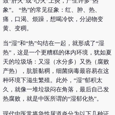
致“肝火”或“心火”上炎，产生许多“热
象”。 “热”的常见征象：红、肿、热、
痛，口渴、烦躁，想喝冷饮，分泌物变
黄、变稠。
当“湿”和“热”勾结在一起，就形成了“湿
热”，这是一个更糟糕的体内环境，犹如夏
天的垃圾场：又湿（水分多）又热（腐败
产热），肮脏黏稠，细菌病毒最容易在这
种环境下滋生繁殖。此外，“湿”郁积太
久，就像一堆垃圾闷在角落，最后自己发
热腐败，就是中医所谓的“湿郁化热”。
现代中医常将急性尿道炎分为以下几种证