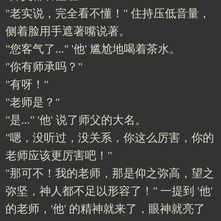
"老实说，完全看不懂！" 住持压低音量，
侧着脸用手遮著嘴说著。
"您客气了..." '他' 尴尬地喝着茶水。
"你有师承吗？"
"有呀！"
"老师是？"
"是..." '他' 说了师父的大名。
"嗯，没听过，没关系，你这么厉害，你的
老师应该更厉害吧！"
"那可不！我的老师，那是仰之弥高，望之
弥坚，神人都不足以形容了！" 一提到 '他'
的老师，'他' 的精神就来了，眼神就亮了