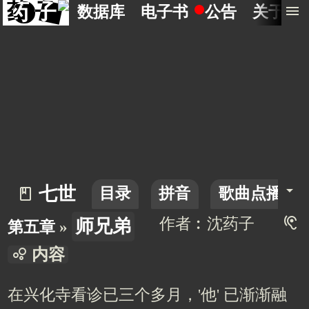
药 子
menu
数据库
电子书
公告
关于
arrow_drop_down
七世
目录
拼音
歌曲点播厅
book_2
hearing
作者︰沈药子
师兄弟
第五章
»
bubble_chart
内容
在兴化寺看诊已三个多月，'他' 已渐渐融