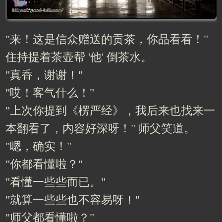
"来！这是信众赠送的贡茶，你品看看！"
住持提着茶壶帮 '他' 倒茶水。
"真香，谢谢！"
"哎！客气什么！"
"上次你提到《楞严经》，我后来也找来一
本翻看了，内容好深呀！" 师父笑道。
"嗯，确实！"
"你都看懂啦？"
"看懂一些些而已。"
"就算一些些也不容易呀！"
"师父都看懂啦？"