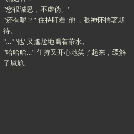
"您很诚恳，不虚伪。"
"还有呢？" 住持盯着 '他'，眼神怀揣著期
待。
"..." '他' 又尴尬地喝着茶水。
"哈哈哈..." 住持又开心地笑了起来，缓解
了尴尬。