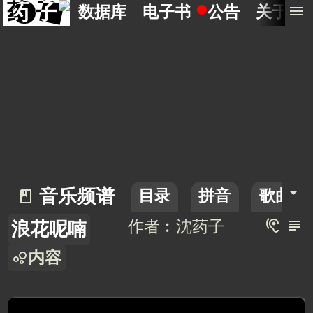
药 子
menu
数据库
电子书
公告
关于
arrow_drop_down
音乐频谱
目录
拼音
歌曲点
book_2
hearing
subject
作者︰沈药子
浪花呢喃
内容