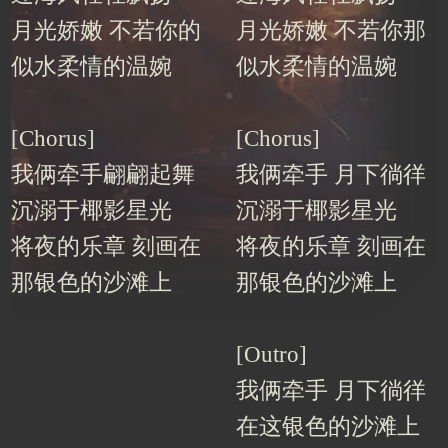
月光娇嫩 不若你的
月光娇嫩 不若你那
似水柔情的温婉
似水柔情的温婉
[Chorus]
[Chorus]
我俩牵手翩翩起舞
我俩牵手 月下徜徉
沉溺于椰影星光
沉溺于椰影星光
将夜的乐章 刻画在
将夜的乐章 刻画在
那银色的沙滩上
那银色的沙滩上
[Outro]
我俩牵手 月下徜徉
在这银色的沙滩上