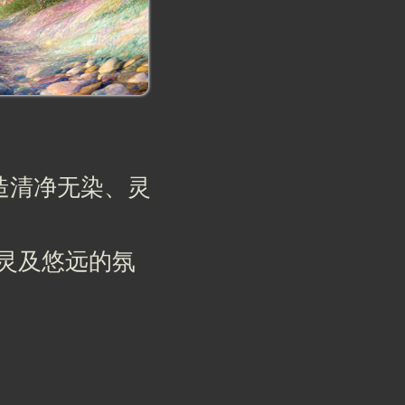
，营造清净无染、灵
出空灵及悠远的氛