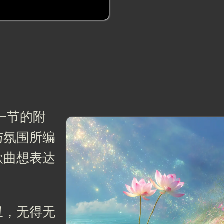
一节的附
与氛围所编
歌曲想表达
丑，无得无