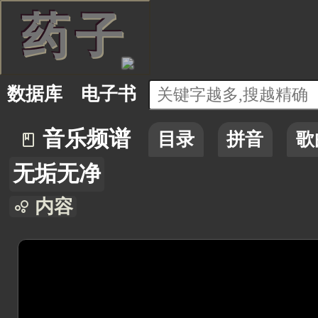
药
子
数据库
电子书
音乐频谱
目录
拼音
歌
book_2
无垢无净
内容
bubble_chart