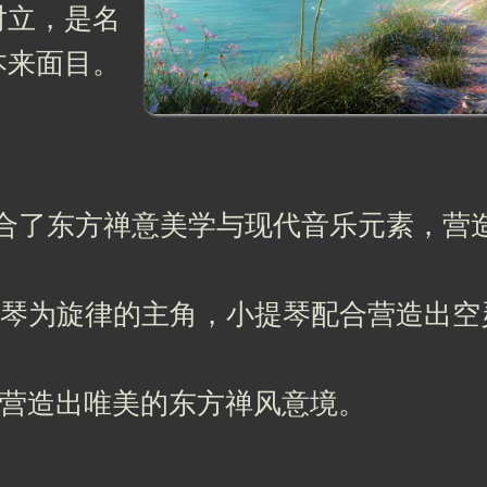
对立，是名
本来面目。
tyle): 融合了东方禅意美学与现代音乐元素
olin): 钢琴为旋律的主角，小提琴配合营造
筝的质感营造出唯美的东方禅风意境。