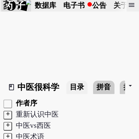
药 子
menu
数据库
电子书
公告
关于
arrow_drop_down
中医很科学
目录
拼音
搜寻
book_2
作者序
+
重新认识中医
+
中医vs西医
+
中医术语