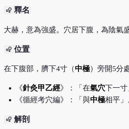
釋名
bubble_chart
大赫，意為強盛。穴居下腹，為陰氣
位置
bubble_chart
在下腹部，臍下4寸（
中極
）旁開5分
《
針灸甲乙經
》：「在
氣穴
下一寸
《循經考穴編》：「與
中極
相平」
解剖
bubble_chart