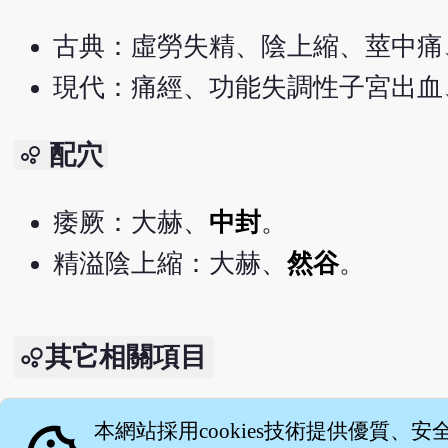
古典：虛勞失精、陰上縮、莖中痛
現代：痛經、功能失調性子宮出血
配穴
bubble_chart
痿厥：大赫、
中封
。
精溢陰上縮：大赫、
然谷
。
其它相關項目
針灸大成 - 大赫（一名陰維、一名陰
本網站採用cookies技術提供優質、安