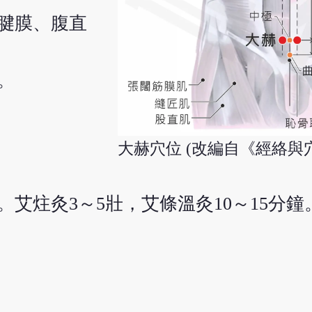
腱膜、腹直
。
大赫穴位 (改編自《經絡與
刺。艾炷灸3～5壯，艾條溫灸10～15分鐘