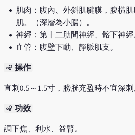
肌肉：腹內、外斜肌腱膜，腹橫肌
肌。（深層為小腸）。
神經：第十二肋間神經、髂下神經
血管：腹壁下動、靜脈肌支。
操作
bubble_chart
直刺0.5～1.5寸，膀胱充盈時不宜深
功效
bubble_chart
調下焦、利水、益腎。