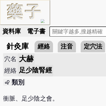
藥
子
資料庫
電子書
針灸庫
經絡
注音
定穴法
大赫
穴名
足少陰腎經
經絡
類別
bubble_chart
衝脈、足少陰之會。