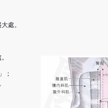
盛大處。
處。
」；
。