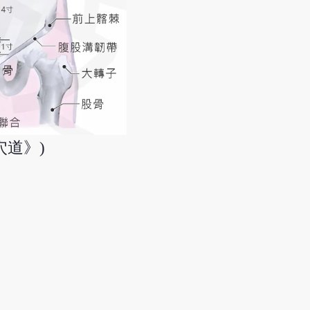
穴道》)
。