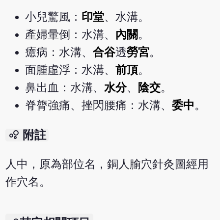
小兒驚風：
印堂
、水溝。
產婦暈倒：水溝、
內關
。
癔病：水溝、
合谷
透
勞宮
。
面腫虛浮：水溝、
前頂
。
鼻出血：水溝、
水分
、
陰交
。
脊膂強痛、挫閃腰痛：水溝、
委中
。
bubble_chart
附註
人中，原為部位名，銅人腧穴針灸圖經用
作穴名。