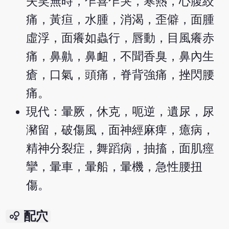
失笑無時，乍喜乍哭，寒熱，心腹絞
痛，黃疸，水腫，消渴，歪僻，面腫
虛浮，面癢如蟲行，唇動，目風癢赤
痛，鼻鼽，鼻衄，不聞香臭，鼻內生
瘡，口氣，頭痛，脊背強痛，挫閃腰
痛。
現代：暈厥，休克，呃逆，遺尿，尿
瀦留，破傷風，面神經麻痺，癔病，
精神分裂症，舞蹈病，抽搐，面肌痙
攣，暈車，暈船，暈機，急性腰扭
傷。
bubble_chart
配穴