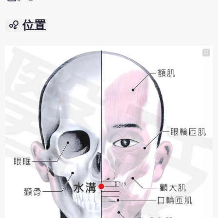
bubble_chart
位置