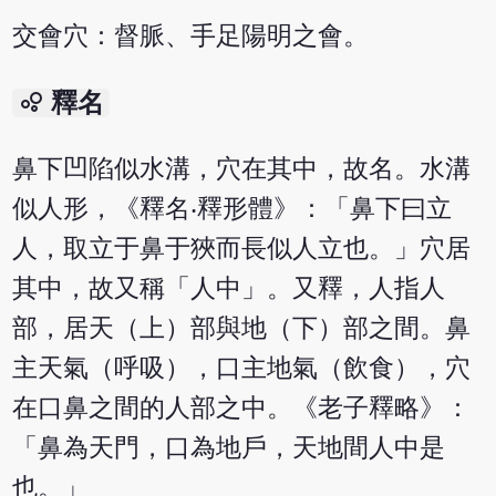
交會穴：督脈、手足陽明之會。
bubble_chart
釋名
鼻下凹陷似水溝，穴在其中，故名。水溝
似人形，《釋名‧釋形體》：「鼻下曰立
人，取立于鼻于狹而長似人立也。」穴居
其中，故又稱「人中」。又釋，人指人
部，居天（上）部與地（下）部之間。鼻
主天氣（呼吸），口主地氣（飲食），穴
在口鼻之間的人部之中。《老子釋略》：
「鼻為天門，口為地戶，天地間人中是
也。」