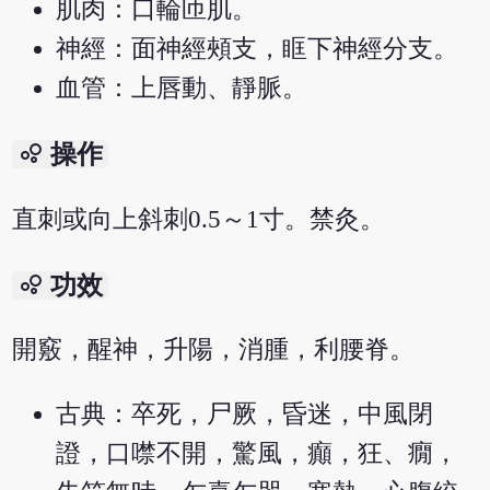
肌肉：口輪匝肌。
神經：面神經頰支，眶下神經分支。
血管：上唇動、靜脈。
bubble_chart
操作
直刺或向上斜刺0.5～1寸。禁灸。
bubble_chart
功效
開竅，醒神，升陽，消腫，利腰脊。
古典：卒死，尸厥，昏迷，中風閉
證，口噤不開，驚風，癲，狂、癇，