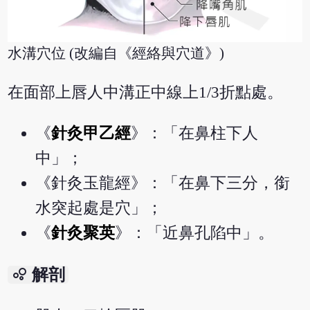
水溝穴位 (改編自《經絡與穴道》)
在面部上唇人中溝正中線上1/3折點處。
《
針灸甲乙經
》：「在鼻柱下人
中」；
《針灸玉龍經》：「在鼻下三分，銜
水突起處是穴」；
《
針灸聚英
》：「近鼻孔陷中」。
bubble_chart
解剖