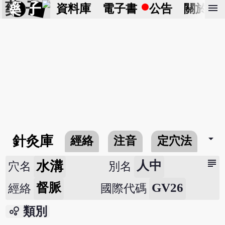
藥 子
menu
資料庫
電子書
公告
關於
arrow_drop_down
針灸庫
經絡
注音
定穴法
常
subject
水溝
人中
穴名
別名
督脈
GV26
經絡
國際代碼
bubble_chart
類別