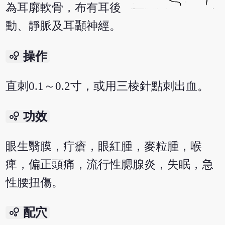
為耳廓軟骨，布有耳後
動、靜脈及耳顳神經。
bubble_chart
操作
直刺0.1～0.2寸，或用三棱針點刺出血。
bubble_chart
功效
眼生翳膜，疔瘡，眼紅腫，麥粒腫，喉
痺，偏正頭痛，流行性腮腺炎，失眠，急
性腰扭傷。
bubble_chart
配穴