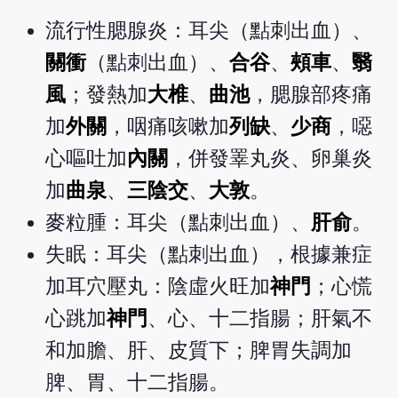
流行性腮腺炎：耳尖（點刺出血）、
關衝
（點刺出血）、
合谷
、
頰車
、
翳
風
；發熱加
大椎
、
曲池
，腮腺部疼痛
加
外關
，咽痛咳嗽加
列缺
、
少商
，噁
心嘔吐加
內關
，併發睪丸炎、卵巢炎
加
曲泉
、
三陰交
、
大敦
。
麥粒腫：耳尖（點刺出血）、
肝俞
。
失眠：耳尖（點刺出血），根據兼症
加耳穴壓丸：陰虛火旺加
神門
；心慌
心跳加
神門
、心、十二指腸；肝氣不
和加膽、肝、皮質下；脾胃失調加
脾、胃、十二指腸。