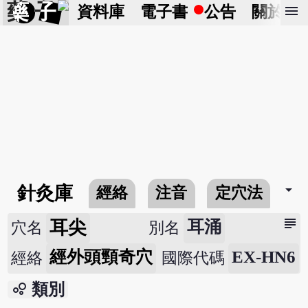
藥 子
menu
資料庫
電子書
公告
關於
arrow_drop_down
針灸庫
經絡
注音
定穴法
常
subject
耳尖
耳涌
穴名
別名
經外頭頸奇穴
EX-HN6
經絡
國際代碼
bubble_chart
類別