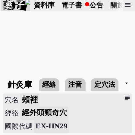
藥 子
menu
資料庫
電子書
公告
關於
arrow_drop_down
針灸庫
經絡
注音
定穴法
常
subject
頰裡
穴名
經外頭頸奇穴
經絡
EX-HN29
國際代碼