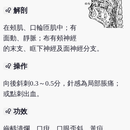
bubble_chart
解剖
在頰肌、口輪匝肌中；有
面動、靜脈；布有頰神經
的末支、眶下神經及面神經分支。
bubble_chart
操作
向後斜刺0.3～0.5分，針感為局部脹痛；
或點刺出血。
bubble_chart
功效
齒齲潰爛，口疳，口眼歪斜，黃疸。