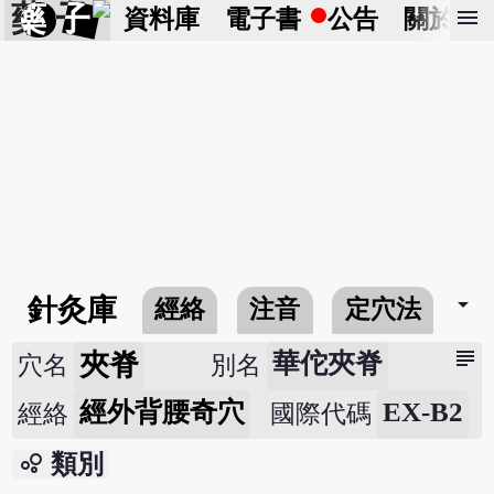
藥 子
menu
資料庫
電子書
公告
關於
arrow_drop_down
針灸庫
經絡
注音
定穴法
常
subject
夾脊
華佗夾脊
穴名
別名
經外背腰奇穴
EX-B2
經絡
國際代碼
bubble_chart
類別