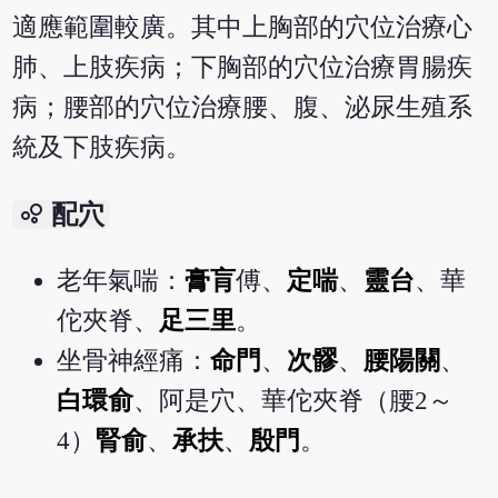
適應範圍較廣。其中上胸部的穴位治療心
肺、上肢疾病；下胸部的穴位治療胃腸疾
病；腰部的穴位治療腰、腹、泌尿生殖系
統及下肢疾病。
bubble_chart
配穴
老年氣喘：
膏肓
傅、
定喘
、
靈台
、華
佗夾脊、
足三里
。
坐骨神經痛：
命門
、
次髎
、
腰陽關
、
白環俞
、阿是穴、華佗夾脊（腰2～
4）
腎俞
、
承扶
、
殷門
。