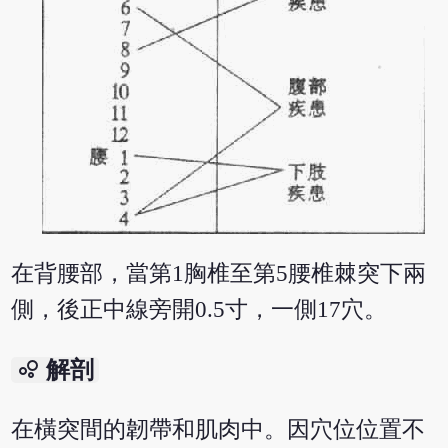
在背腰部，當第1胸椎至第5腰椎棘突下兩
側，後正中線旁開0.5寸，一側17穴。
bubble_chart
解剖
在橫突間的韌帶和肌肉中。因穴位位置不