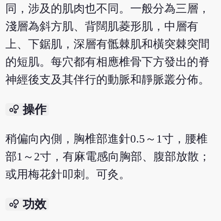
同，涉及的肌肉也不同。一般分為三層，
淺層為斜方肌、背闊肌菱形肌，中層有
上、下鋸肌，深層有骶棘肌和橫突棘突間
的短肌。每穴都有相應椎骨下方發出的脊
神經後支及其伴行的動脈和靜脈叢分佈。
bubble_chart
操作
稍偏向內側，胸椎部進針0.5～1寸，腰椎
部1～2寸，有麻電感向胸部、腹部放散；
或用梅花針叩刺。可灸。
bubble_chart
功效