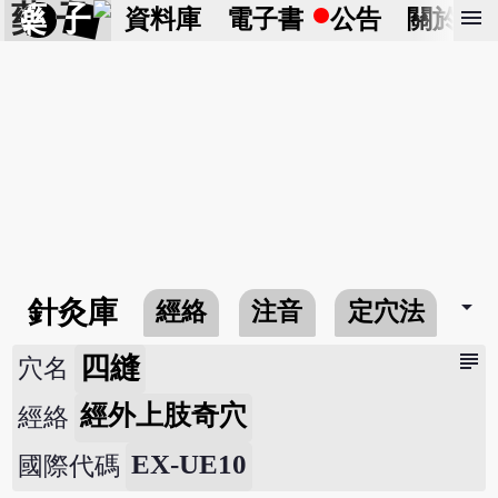
藥 子
menu
資料庫
電子書
公告
關於
arrow_drop_down
針灸庫
經絡
注音
定穴法
常
subject
四縫
穴名
經外上肢奇穴
經絡
EX-UE10
國際代碼