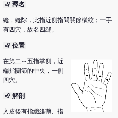
bubble_chart
釋名
縫，縫隙，此指近側指間關節橫紋；一手
有四穴，故名四縫。
bubble_chart
位置
在第二～五指掌側，近
端指關節的中央，一側
四穴。
bubble_chart
解剖
入皮後有指纖維鞘、指