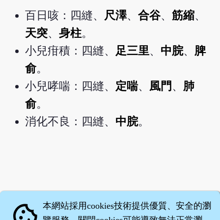
百日咳：四縫、
尺澤
、
合谷
、
筋縮
、
天突
、
身柱
。
小兒疳積：四縫、
足三里
、
中脘
、
脾
俞
。
小兒哮喘：四縫、
定喘
、
風門
、
肺
俞
。
消化不良：四縫、
中脘
。
本網站採用cookies技術提供優質、安全的瀏
cookie
覽服務，關閉cookies可能導致無法正常瀏