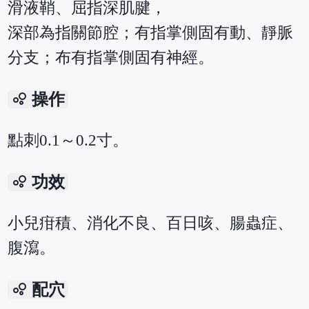
滑液鞘、屈指深肌腱，
深部為指關節腔；有指掌側固有動、靜脈
分支；布有指掌側固有神經。
bubble_chart
操作
點刺0.1～0.2寸。
bubble_chart
功效
小兒疳積、消化不良、百日咳、腸蟲症、
腹瀉。
bubble_chart
配穴