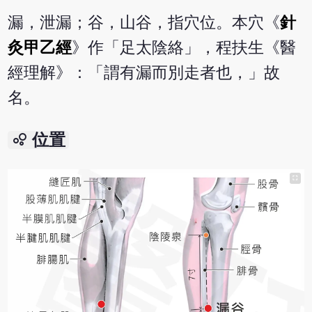
漏，泄漏；谷，山谷，指穴位。本穴《
針
灸甲乙經
》作「足太陰絡」，程扶生《醫
經理解》：「謂有漏而別走者也，」故
名。
bubble_chart
位置