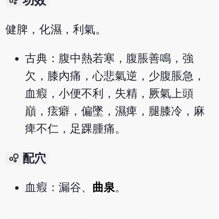
bubble_chart
功效
健脾，化濕，利氣。
古典：腹中熱若寒，腹脹善鳴，強
欠，膝內痛，心悲氣逆，少腹脹急，
血瘕，小便不利，失精，厥氣上頭
巔，痃癖，偏墜，濕痺，腿膝冷，麻
痺不仁，足踝腫痛。
bubble_chart
配穴
血瘕：漏谷、
曲泉
。