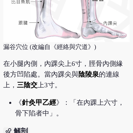
漏谷穴位 (改編自《經絡與穴道》)
在小腿內側，內踝尖上6寸，脛骨內側緣
後方凹陷處。當內踝尖與
陰陵泉
的連線
上，
三陰交
上3寸。
《
針灸甲乙經
》：「在內踝上六寸，
骨下陷者中」。
bubble_chart
解剖