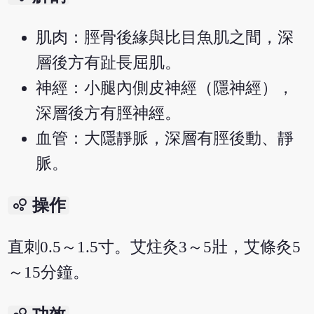
肌肉：脛骨後緣與比目魚肌之間，深
層後方有趾長屈肌。
神經：小腿內側皮神經（隱神經），
深層後方有脛神經。
血管：大隱靜脈，深層有脛後動、靜
脈。
bubble_chart
操作
直刺0.5～1.5寸。艾炷灸3～5壯，艾條灸5
～15分鐘。