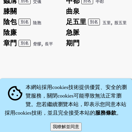
蠡溝
中都
別名
別名
交儀
中郄
膝關
曲泉
陰包
足五里
,
別名
別名
陰胞
五里
股五里
陰廉
急脈
章門
,
期門
別名
脅髎
長平
本網站採用cookies技術提供優質、安全的瀏
cookie
覽服務，關閉cookies可能導致無法正常瀏
覽。您若繼續瀏覽本站，即表示您同意本站
採用cookies技術，並且完全接受本站的
服務條款
。
智橐‧
藥子
‧
沈藥子
©2008～2026