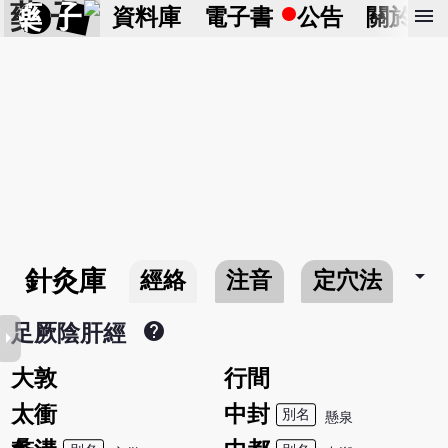
藥 子
menu
資料庫
電子書
公告
關於
arrow_drop_down
針灸庫
經絡
注音
定穴法
常
help
足厥陰肝經
row_right
大敦
行間
太衝
中封
別名
懸泉