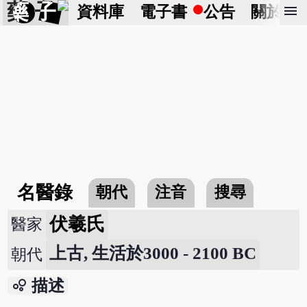
藥 子
menu
資料庫
電子書
公告
關於
名醫錄
朝代
注音
搜尋
伏羲氏
醫家
上古, 生活於3000 - 2100 BC
朝代
bubble_chart
描述