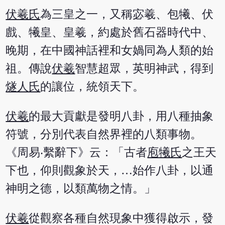
伏羲氏
為三皇之一，又稱宓羲、包犧、伏
戲、犧皇、皇羲，約處於舊石器時代中、
晚期，在中國神話裡和女媧同為人類的始
祖。傳說
伏羲
智慧超眾，英明神武，得到
燧人氏
的讓位，統領天下。
伏羲
的最大貢獻是發明八卦，用八種抽象
符號，分別代表自然界裡的八類事物。
《周易‧繫辭下》云：「古者
庖犧氏
之王天
下也，仰則觀象於天，…始作八卦，以通
神明之德，以類萬物之情。」
伏羲
從觀察各種自然現象中獲得啟示，發