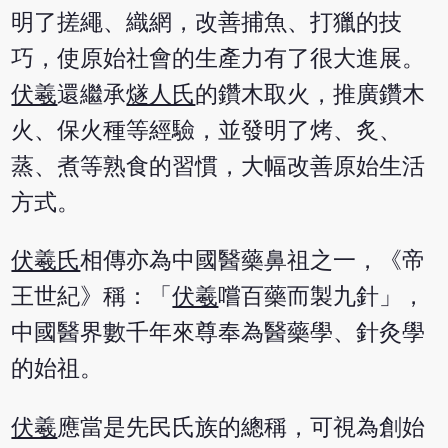
明了搓繩、織網，改善捕魚、打獵的技
巧，使原始社會的生產力有了很大進展。
伏羲
還繼承
燧人氏
的鑽木取火，推廣鑽木
火、保火種等經驗，並發明了烤、炙、
蒸、煮等熟食的習慣，大幅改善原始生活
方式。
伏羲氏
相傳亦為中國醫藥鼻祖之一，《帝
王世紀》稱：「
伏羲
嚐百藥而製九針」，
中國醫界數千年來尊奉為醫藥學、針灸學
的始祖。
伏羲
應當是先民氏族的總稱，可視為創始