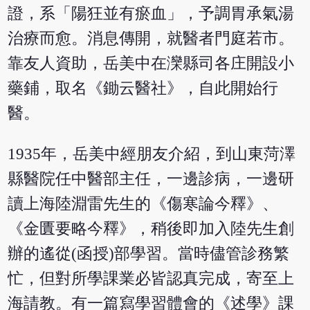
證，系「陽狂並有瘀血」，予調胃承氣湯
治療而愈。消息傳開，就醫者門庭若市。
靠友人資助，岳美中在灤縣司各庄開設小
藥鋪，取名《鋤云醫社》，自此開始行
醫。
1935年，岳美中經朋友介紹，到山東菏澤
縣醫院任中醫部主任，一邊診病，一邊研
讀上海陸淵雷先生的《傷寒論今釋》、
《金匱要略今釋》，稍後即加入陸先生創
辦的遙從(函授)部學習。當時儘管診務繁
忙，但對所學課業必皆認真完成，寄至上
海請教。有一篇寫學習體會的《述學》課