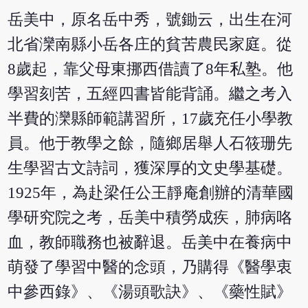
岳美中，原名岳中秀，號鋤云，出生在河
北省灤南縣小岳各庄的貧苦農民家庭。從
8歲起，靠父母東挪西借讀了8年私塾。他
學習刻苦，五經四書皆能背誦。繼之考入
半費的灤縣師範講習所，17歲充任小學教
員。他于教學之餘，隨鄉居舉人石筱珊先
生學習古文詩詞，獲深厚的文史學基礎。
1925年，為赴梁任公王靜庵創辦的清華國
學研究院之考，岳美中積勞成疾，肺病咯
血，教師職務也被辭退。岳美中在養病中
萌發了學習中醫的念頭，乃購得《醫學衷
中參西錄》、《湯頭歌訣》、《藥性賦》