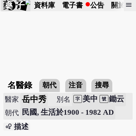
藥 子
menu
資料庫
電子書
公告
關於
名醫錄
朝代
注音
搜尋
岳中秀
美中
鋤云
醫家
別名
字
號
民國, 生活於1900 - 1982 AD
朝代
bubble_chart
描述