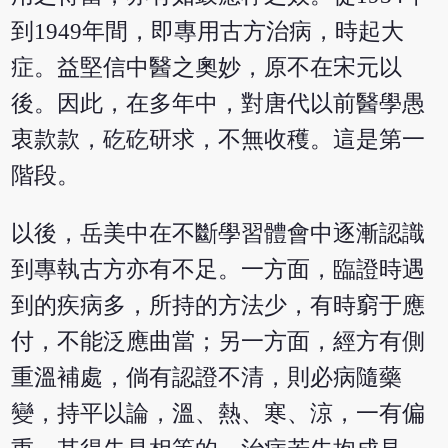
到1949年間，即專用古方治病，時起大
症。益堅信中醫之奧妙，原不在宋元以
後。因此，在多年中，對唐代以前醫學愚
衷款款，矻矻研求，不無收穫。這是第一
階段。
以後，岳美中在不斷學習體會中逐漸認識
到專執古方亦有不足。一方面，臨證時遇
到的疾病多，所持的方法少，有時窮于應
付，不能泛應曲當；另一方面，經方有側
重溫補處，倘有認證不清，則必病隨藥
變，持平以論，溫、熱、寒、涼，一有偏