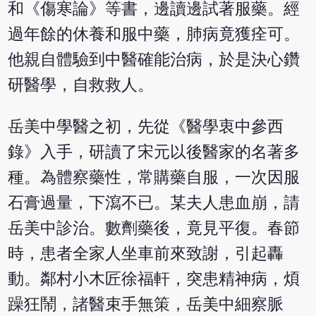
和《傷寒論》等書，邊讀邊試著服藥。經
過年餘的休養和服中藥，肺病竟獲痊可。
他親自體驗到中醫確能治病，於是決心鑽
研醫學，自救救人。
岳美中學醫之初，先從《醫學衷中參西
錄》入手，研讀了宋元以後醫家的名著多
種。為體察藥性，常購藥自服，一次因服
石膏過量，下瀉不已。某夫人患血崩，請
岳美中診治。數劑藥後，竟見平復。春節
時，患者全家人坐車前來致謝，引起轟
動。鄰村小木匠徐福軒，突患精神病，煩
躁狂鬧，諸醫束手無策，岳美中細察脈