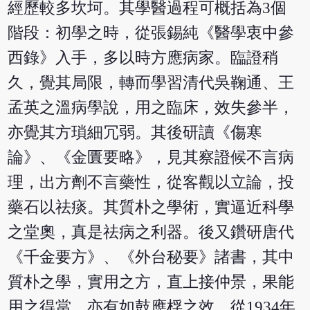
經歷較多坎坷。其學醫過程可概括為3個
階段：初學之時，從張錫純《醫學衷中參
西錄》入手，多以時方應病家。臨證稍
久，覺其局限，轉而學習清代吳鞠通、王
孟英之溫病學說，用之臨床，效失參半，
亦覺其方瑣細冗弱。其後研讀《傷寒
論》、《金匱要略》，見其察證候不言病
理，出方劑不言藥性，從客觀以立論，投
藥石以祛痰。其質朴之學術，實逼近科學
之堂奧，真是祛病之利器。後又鑽研唐代
《千金要方》、《外台秘要》諸書，其中
質朴之學，實用之方，直上接仲景，果能
用之得當，亦有如鼓應桴之效。從1934年