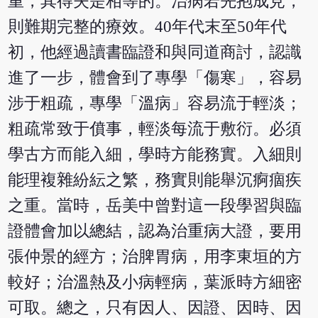
重，其得失是相等的。治病若先抱成見，
則難期完整的療效。40年代末至50年代
初，他經過讀書臨證和與同道商討，認識
進了一步，體會到了專學「傷寒」，容易
涉于粗疏，專學「溫病」容易流于輕淡；
粗疏常致于僨事，輕淡每流于敷衍。必須
學古方而能入細，學時方能務實。入細則
能理複雜紛紜之繁，務實則能舉沉痾痼疾
之重。當時，岳美中曾對這一段學習與臨
證體會加以總結，認為治重病大證，要用
張仲景的經方；治脾胃病，用李東垣的方
較好；治溫熱及小病輕病，葉派時方細密
可取。總之，只有因人、因證、因時、因