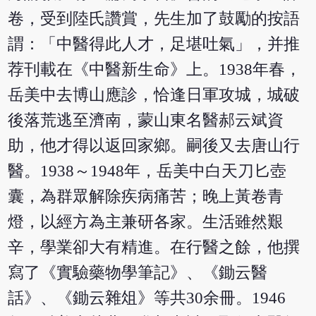
卷，受到陸氏讚賞，先生加了鼓勵的按語
謂：「中醫得此人才，足堪吐氣」，并推
荐刊載在《中醫新生命》上。1938年春，
岳美中去博山應診，恰逢日軍攻城，城破
後落荒逃至濟南，蒙山東名醫郝云斌資
助，他才得以返回家鄉。嗣後又去唐山行
醫。1938～1948年，岳美中白天刀匕壺
囊，為群眾解除疾病痛苦；晚上黃卷青
燈，以經方為主兼研各家。生活雖然艱
辛，學業卻大有精進。在行醫之餘，他撰
寫了《實驗藥物學筆記》、《鋤云醫
話》、《鋤云雜俎》等共30余冊。1946