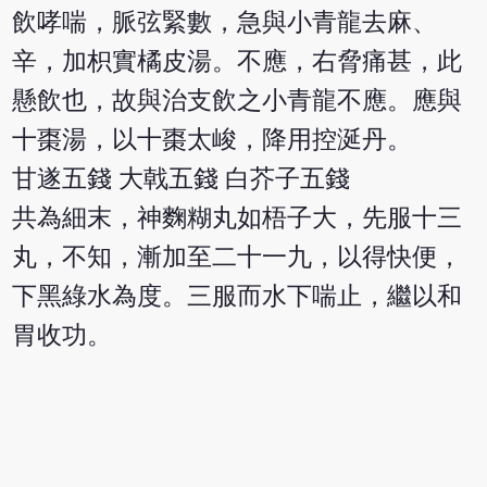
飲哮喘，脈弦緊數，急與小青龍去麻、
辛，加枳實橘皮湯。不應，右脅痛甚，此
懸飲也，故與治支飲之小青龍不應。應與
十棗湯，以十棗太峻，降用控涎丹。
甘遂五錢 大戟五錢 白芥子五錢
共為細末，神麴糊丸如梧子大，先服十三
丸，不知，漸加至二十一九，以得快便，
下黑綠水為度。三服而水下喘止，繼以和
胃收功。