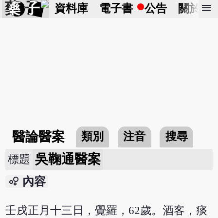
藥 子
menu
資料庫
電子書
公告
關於
醫論醫案
類別
注音
搜尋
吳鞠通醫案
標題
bubble_chart
內容
壬戌正月十三日，覺羅，62歲。酒客，痰