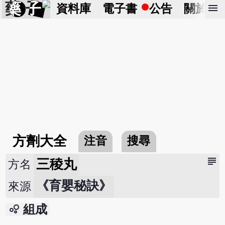
藥 子
menu
資料庫
電子書
公告
關於
方劑大全
注音
搜尋
subject
三稜丸
方名
《育嬰秘訣》
來源
bubble_chart
組成