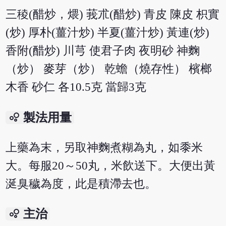
三稜(醋炒，煨) 莪朮(醋炒) 青皮 陳皮 枳實
(炒) 厚朴(薑汁炒) 半夏(薑汁炒) 黃連(炒)
香附(醋炒) 川芎 使君子肉 夜明砂 神麴
（炒） 麥芽（炒） 乾蟾（燒存性） 檳榔
木香 砂仁 各10.5克 當歸3克
bubble_chart
製法用量
上藥為末，另取神麴煮糊為丸，如黍米
大。每服20～50丸，米飲送下。大便出黃
涎臭穢為度，此是積滯去也。
bubble_chart
主治