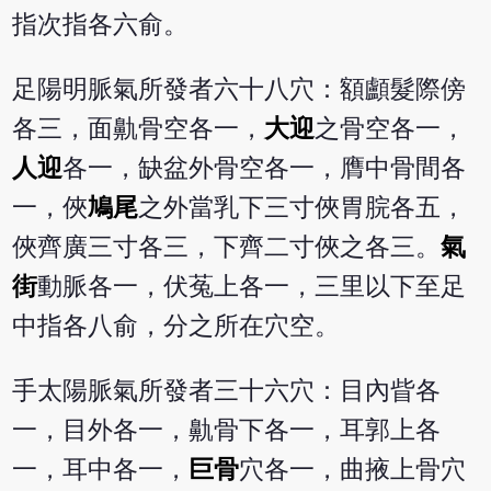
指次指各六俞。
足陽明脈氣所發者六十八穴：額顱髮際傍
各三，面鼽骨空各一，
大迎
之骨空各一，
人迎
各一，缺盆外骨空各一，膺中骨間各
一，俠
鳩尾
之外當乳下三寸俠胃脘各五，
俠齊廣三寸各三，下齊二寸俠之各三。
氣
街
動脈各一，伏菟上各一，三里以下至足
中指各八俞，分之所在穴空。
手太陽脈氣所發者三十六穴：目內眥各
一，目外各一，鼽骨下各一，耳郭上各
一，耳中各一，
巨骨
穴各一，曲掖上骨穴