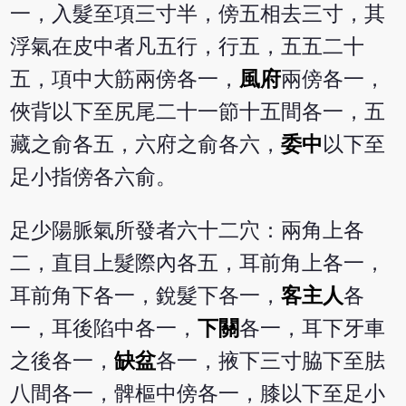
一，入髮至項三寸半，傍五相去三寸，其
浮氣在皮中者凡五行，行五，五五二十
五，項中大筋兩傍各一，
風府
兩傍各一，
俠背以下至尻尾二十一節十五間各一，五
藏之俞各五，六府之俞各六，
委中
以下至
足小指傍各六俞。
足少陽脈氣所發者六十二穴：兩角上各
二，直目上髮際內各五，耳前角上各一，
耳前角下各一，銳髮下各一，
客主人
各
一，耳後陷中各一，
下關
各一，耳下牙車
之後各一，
缺盆
各一，掖下三寸脇下至胠
八間各一，髀樞中傍各一，膝以下至足小