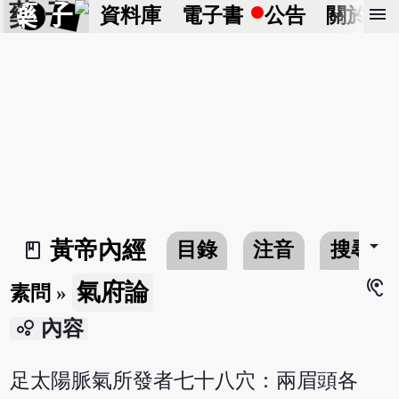
藥 子
menu
資料庫
電子書
公告
關於
arrow_drop_down
黃帝內經
目錄
注音
搜尋
book_2
hearing
氣府論
素問
»
bubble_chart
內容
足太陽脈氣所發者七十八穴：兩眉頭各