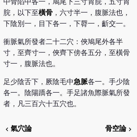
中骨陷中各一，鳩尾下三寸胃脘，五寸胃
脘，以下至
橫骨
，六寸半一，腹脈法也，
下陰別一，目下各一，下脣一，齗交一。
衝脈氣所發者二十二穴：俠鳩尾外各半
寸，至齊寸一，俠齊下傍各五分，至橫骨
寸一，腹脈法也。
足少陰舌下，厥陰毛中
急脈
各一。手少陰
各一。陰陽蹻各一。手足諸魚際脈氣所發
者，凡三百六十五穴也。
氣穴論
骨空論
chevron_left
chevron_right