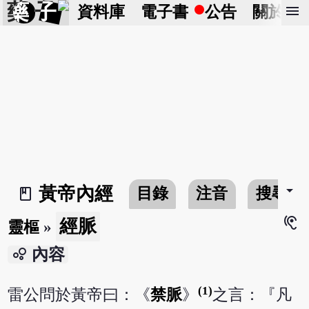
藥 子
menu
資料庫
電子書
公告
關於
arrow_drop_down
黃帝內經
目錄
注音
搜尋
book_2
hearing
經脈
靈樞
»
bubble_chart
內容
(1)
雷公問於黃帝曰：《
禁脈
》
之言：『凡