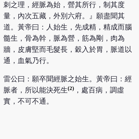
刺之理，經脈為始，營其所行，制其度
量，內次五藏，外別六府。』願盡聞其
道。黃帝曰：人始生，先成精，精成而腦
髓生，骨為幹，脈為營，筋為剛，肉為
牆，皮膚堅而毛髮長，穀入於胃，脈道以
通，血氣乃行。
雷公曰：願卒聞經脈之始生。黃帝曰：經
(2)
脈者，所以能決死生
，處百病，調虛
實，不可不通。