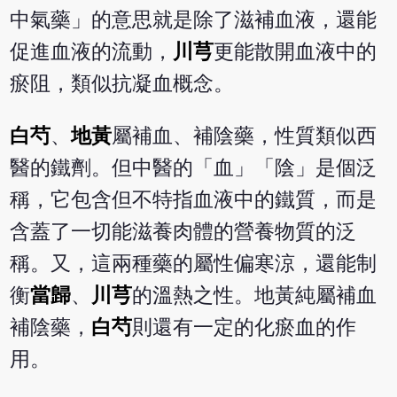
中氣藥」的意思就是除了滋補血液，還能
促進血液的流動，
川芎
更能散開血液中的
瘀阻，類似抗凝血概念。
白芍
、
地黃
屬補血、補陰藥，性質類似西
醫的鐵劑。但中醫的「血」「陰」是個泛
稱，它包含但不特指血液中的鐵質，而是
含蓋了一切能滋養肉體的營養物質的泛
稱。又，這兩種藥的屬性偏寒涼，還能制
衡
當歸
、
川芎
的溫熱之性。地黃純屬補血
補陰藥，
白芍
則還有一定的化瘀血的作
用。