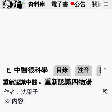
藥 子
menu
資料庫
電子書
公告
關於
arrow_drop_down
中醫很科學
目錄
注音
搜尋
book_2
重新認識四物湯
重新認識中醫
»
hearing
作者︰沈藥子
bubble_chart
內容