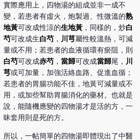
實際應用上，四物湯的組成並非一成不
變，若患者有虛火，炮製過、性微溫的
熟
地黃
可改成性涼的
生地黃
，同樣的，炒
白
芍
可改成生
白芍
，
川芎
屬性較溫熱，可減
量或不用；若患者的血液循環有瘀阻，則
白芍
可改成
赤芍
，
當歸
可改成
當歸
尾，
川
芎
或可加量，加強活絡血路、促進血循；
若患者的胃腸功能不佳，地黃可減量或不
用，或加些幫助胃腸消化的藥材。也就是
說，能隨機應變的四物湯才是活的方，一
昧套用則是死的方。
所以，
一帖簡單的四物湯即體現出了中醫