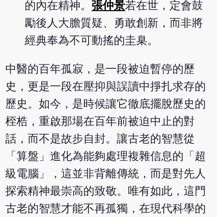
的內在精神。
張仲景
若在世，定會鼓
勵後人大膽質疑、勇敢創新，而非將
經典奉為不可動搖的圭臬。
中醫的百年孤寂，是一段被迫暫停的歷
史，更是一段在壓抑與誤讀中掙扎求存的
歷史。如今，是時候讓它徹底擺脫歷史的
桎梏，重啟那場在百年前被迫中止的對
話，而不是故步自封。讓古老的智慧從
「算盤」進化為能夠處理複雜信息的「超
級電腦」，這並非背離傳統，而是對先人
探索精神最崇高的致敬。唯有如此，這門
古老的智慧才能不再孤獨，在現代科學的