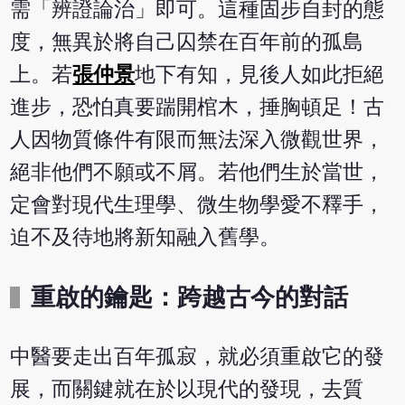
需「辨證論治」即可。這種固步自封的態
度，無異於將自己囚禁在百年前的孤島
上。若
張仲景
地下有知，見後人如此拒絕
進步，恐怕真要踹開棺木，捶胸頓足！古
人因物質條件有限而無法深入微觀世界，
絕非他們不願或不屑。若他們生於當世，
定會對現代生理學、微生物學愛不釋手，
迫不及待地將新知融入舊學。
重啟的鑰匙：跨越古今的對話
中醫要走出百年孤寂，就必須重啟它的發
展，而關鍵就在於以現代的發現，去質