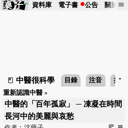
藥 子
menu
資料庫
電子書
公告
關於
arrow_drop_down
中醫很科學
目錄
注音
搜尋
book_2
重新認識中醫
»
中醫的「百年孤寂」 ─ 凍凝在時間
長河中的美麗與哀愁
hearing
subject
作者︰沈藥子