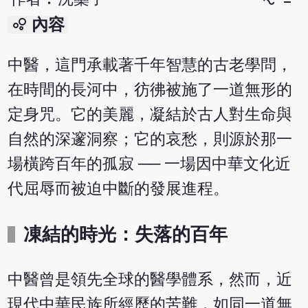
bubble_chart
內容
中醫，這門承載著千年智慧的古老學問，
在時間的長河中，彷彿被施了一道無形的
定身咒。它的美麗，凝結於古人對生命與
自然的深邃洞察；它的哀愁，則源於那一
場橫跨百年的孤寂 ── 一場因中華文化近
代屈辱而被迫中斷的發展進程。
凍結的時光：失落的百年
中醫曾是領先全球的醫學體系，然而，近
現代中華民族所經歷的苦難，如同一道無