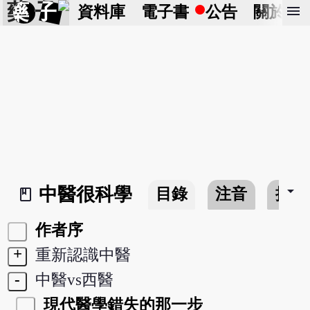
藥 子
menu
資料庫
電子書
公告
關於
arrow_drop_down
中醫很科學
目錄
注音
搜尋
book_2
作者序
+
重新認識中醫
-
中醫vs西醫
現代醫學錯失的那一步