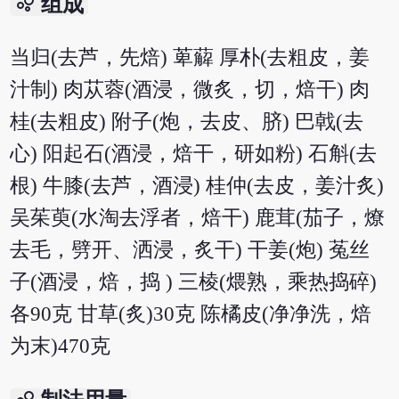
bubble_chart
组成
当归(去芦，先焙) 萆薢 厚朴(去粗皮，姜
汁制) 肉苁蓉(酒浸，微炙，切，焙干) 肉
桂(去粗皮) 附子(炮，去皮、脐) 巴戟(去
心) 阳起石(酒浸，焙干，研如粉) 石斛(去
根) 牛膝(去芦，酒浸) 桂仲(去皮，姜汁炙)
吴茱萸(水淘去浮者，焙干) 鹿茸(茄子，燎
去毛，劈开、洒浸，炙干) 干姜(炮) 菟丝
子(酒浸，焙，捣 ) 三棱(煨熟，乘热捣碎)
各90克 甘草(炙)30克 陈橘皮(净净洗，焙
为末)470克
bubble_chart