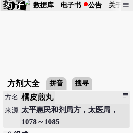
药 子
menu
数据库
电子书
公告
关于
方剂大全
拼音
搜寻
subject
橘皮煎丸
方名
太平惠民和剂局方，太医局，
来源
1078～1085