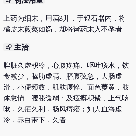
制法用量
上药为细末，用酒3升，于银石器内，将
橘皮末煎熬如饧，却将诸药末入不孕者。
bubble_chart
主治
脾脏久虚积冷，心腹疼痛、呕吐痰水，饮
食减少，脇肋虚满、脐腹弦急，大肠虚
滑，小便频数，肌肤瘦悴、面色萎黄，肢
体怠惰，腰膝缓弱；及痃癖积聚，上气咳
嗽，久疟久利，肠风痔瘘；妇人血海虚
冷，赤白带下，久者