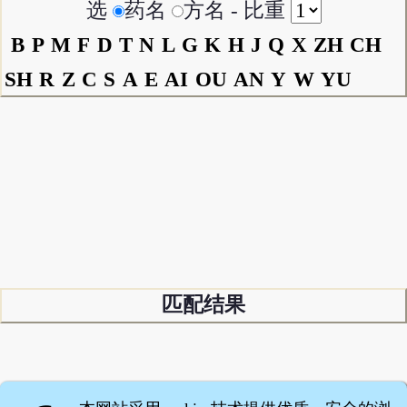
选
药名
方名 - 比重
B
P
M
F
D
T
N
L
G
K
H
J
Q
X
ZH
CH
SH
R
Z
C
S
A
E
AI
OU
AN
Y
W
YU
匹配结果