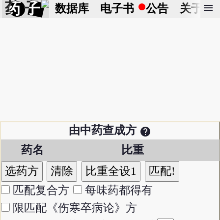
药 子
menu
数据库
电子书
公告
关于
由中药查成方
help
药名
比重
匹配复合方
每味药都得有
限匹配《伤寒卒病论》方