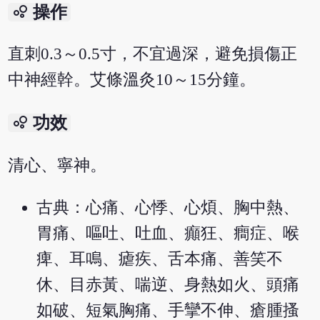
bubble_chart
操作
直刺0.3～0.5寸，不宜過深，避免損傷正
中神經幹。艾條溫灸10～15分鐘。
bubble_chart
功效
清心、寧神。
古典：心痛、心悸、心煩、胸中熱、
胃痛、嘔吐、吐血、癲狂、癎症、喉
痺、耳鳴、瘧疾、舌本痛、善笑不
休、目赤黃、喘逆、身熱如火、頭痛
如破、短氣胸痛、手攣不伸、瘡腫搔