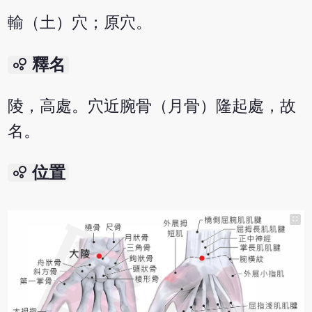
輸（土）穴；原穴。
bubble_chart
釋名
陵，高處。穴近腕骨（月骨）隆起處，故
名。
bubble_chart
位置