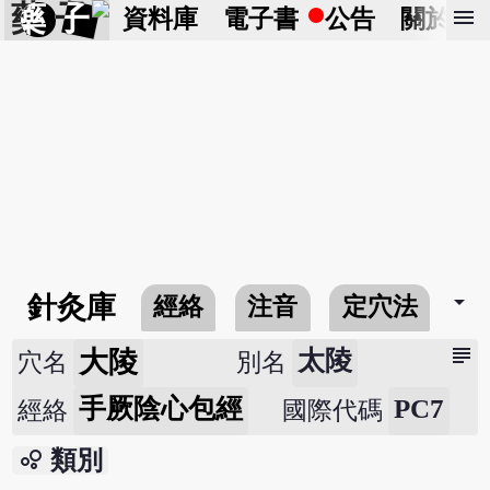
藥 子
menu
資料庫
電子書
公告
關於
arrow_drop_down
針灸庫
經絡
注音
定穴法
常
subject
大陵
太陵
穴名
別名
手厥陰心包經
PC7
經絡
國際代碼
bubble_chart
類別