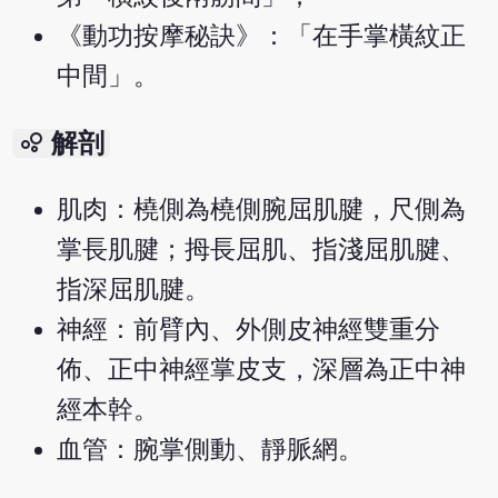
《動功按摩秘訣》：「在手掌橫紋正
中間」。
bubble_chart
解剖
肌肉：橈側為橈側腕屈肌腱，尺側為
掌長肌腱；拇長屈肌、指淺屈肌腱、
指深屈肌腱。
神經：前臂內、外側皮神經雙重分
佈、正中神經掌皮支，深層為正中神
經本幹。
血管：腕掌側動、靜脈網。