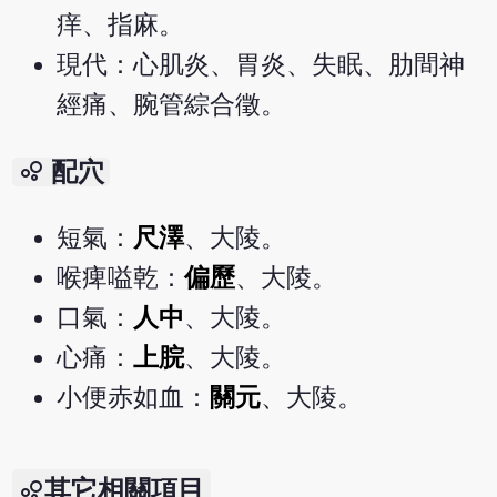
痒、指麻。
現代：心肌炎、胃炎、失眠、肋間神
經痛、腕管綜合徵。
bubble_chart
配穴
短氣：
尺澤
、大陵。
喉痺嗌乾：
偏歷
、大陵。
口氣：
人中
、大陵。
心痛：
上脘
、大陵。
小便赤如血：
關元
、大陵。
其它相關項目