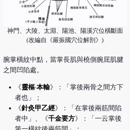
神門、大陵、太淵、陽池、陽溪穴位橫斷面
(改編自《嚴振國穴位解剖》)
腕掌橫紋中點，當掌長肌與橈側腕屈肌腱
之間凹陷處。
《
靈樞
‧
本輸
》：「掌後兩骨之間方下
者也」；
《
針灸甲乙經
》：「在掌後兩筋間陷
者中」、《
千金要方
》：「一云掌後
第一橫紋後兩筋間」；