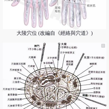
大陵穴位 (改編自《經絡與穴道》)