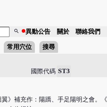
search
異動
公告
關於
聯絡我們
常用穴位
搜尋
ST3
國際代碼
圖翼》補充作：陽蹻、手足陽明之會。