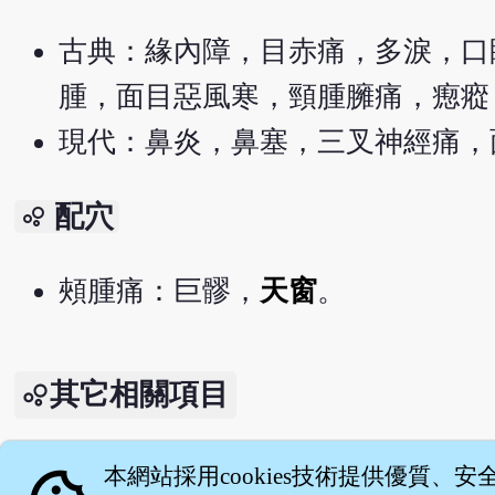
古典：緣內障，目赤痛，多淚，口
腫，面目惡風寒，頸腫臃痛，瘛瘲
現代：鼻炎，鼻塞，三叉神經痛，
配穴
bubble_chart
頰腫痛：巨髎，
天窗
。
其它相關項目
針灸大成 - 巨髎
本網站採用cookies技術提供優質、安