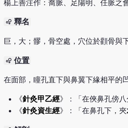
楊上善注作：喬脈、足陽明、任脈之
釋名
bubble_chart
巨，大；髎，骨空處，穴位於顴骨與
位置
bubble_chart
在面部，瞳孔直下與鼻翼下緣相平的
《
針灸甲乙經
》：「在俠鼻孔傍八
《
針灸資生經
》：「在鼻孔下，夾