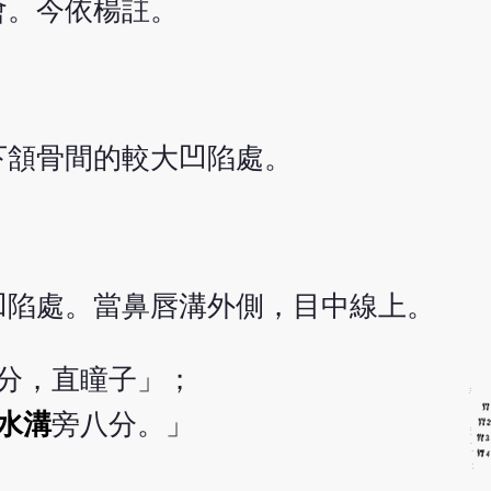
會。今依楊註。
下頷骨間的較大凹陷處。
凹陷處。當鼻唇溝外側，目中線上。
分，直瞳子」；
水溝
旁八分。」