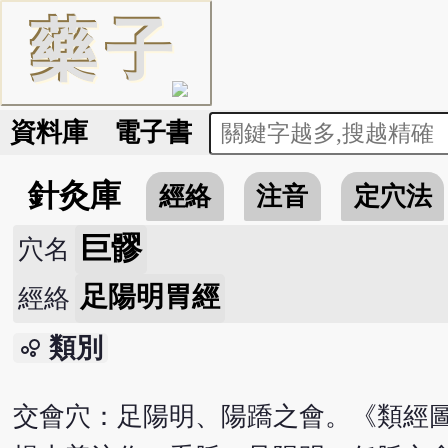
藥
子
資料庫
電子書
針灸庫
經絡
注音
定穴法
巨髎
穴名
足陽明胃經
經絡
類別
bubble_chart
交會穴：足陽明、陽蹻之會。《類經