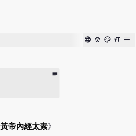
language
bug_report
color_lens
format_size
menu
subject
《
黃帝內經太素
》