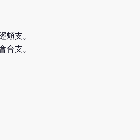
經頰支。
會合支。