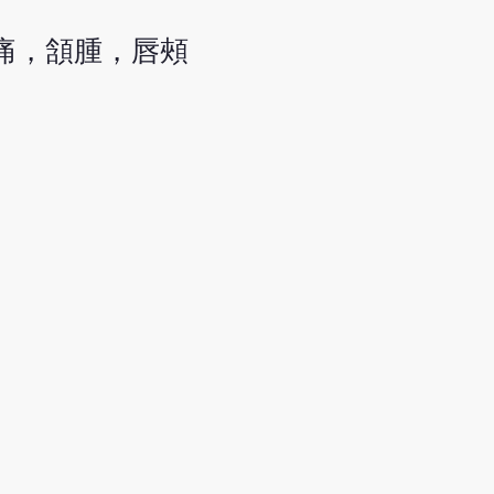
痛，頷腫，唇頰