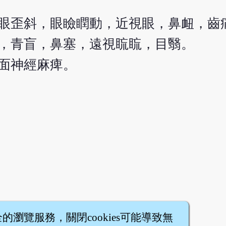
眼歪斜，眼瞼瞤動，近視眼，鼻衄，齒
，青盲，鼻塞，遠視䀮䀮，目翳。
面神經麻痺。
全的瀏覽服務，關閉cookies可能導致無