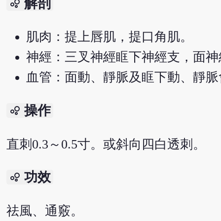
解剖
bubble_chart
肌肉：提上唇肌，提口角肌。
神經：三叉神經眶下神經支，面神
血管：面動、靜脈及眶下動、靜脈
操作
bubble_chart
直刺0.3～0.5寸。或斜向四白透刺。
功效
bubble_chart
祛風、通竅。