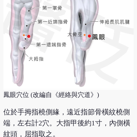
鳳眼穴位 (改編自《經絡與穴道》)
位於手拇指橈側緣，遠近指節骨橫紋橈側
端，左右計2穴。大指甲後約1寸，內側橫
紋頭，屈指取之。