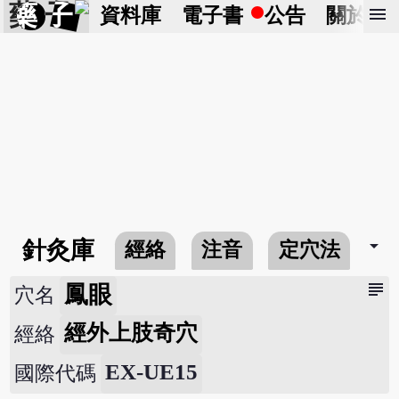
藥 子
menu
資料庫
電子書
公告
關於
arrow_drop_down
針灸庫
經絡
注音
定穴法
常
subject
鳳眼
穴名
經外上肢奇穴
經絡
EX-UE15
國際代碼