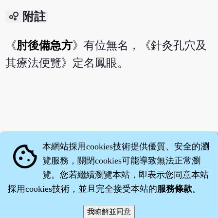
bubble_chart
附註
《
肘後備急方
》有位無名，《針灸孔穴及
其療法便覽》定名鳳眼。
本網站採用cookies技術提供優質、安全的瀏
cookie
覽服務，關閉cookies可能導致無法正常瀏
覽。您若繼續瀏覽本站，即表示您同意本站
採用cookies技術，並且完全接受本站的
服務條款
。
智橐‧
藥子
‧
沈藥子
©2008～2026