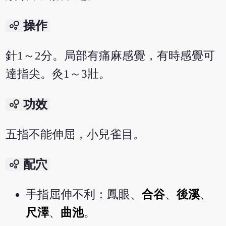
bubble_chart
操作
針1～2分。局部有痛麻感覺，有時感覺可
達指尖。灸1～3壯。
bubble_chart
功效
五指不能伸屈，小兒雀目。
bubble_chart
配穴
手指屈伸不利：鳳眼、
合谷
、
後溪
、
尺澤
、
曲池
。