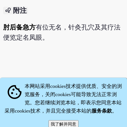
bubble_chart
附注
肘后备急方
有位无名，针灸孔穴及其疗法
便览定名凤眼。
本网站采用cookies技术提供优质、安全的浏
cookie
览服务，关闭cookies可能导致无法正常浏
览。您若继续浏览本站，即表示您同意本站
采用cookies技术，并且完全接受本站的
服务条款
。
智橐·
药子
·
沈药子
©2008～2026