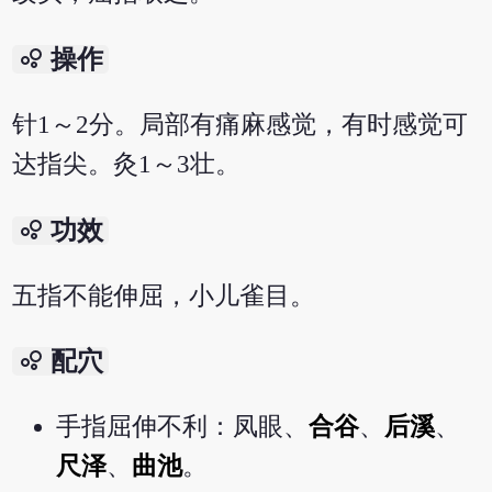
bubble_chart
操作
针1～2分。局部有痛麻感觉，有时感觉可
达指尖。灸1～3壮。
bubble_chart
功效
五指不能伸屈，小儿雀目。
bubble_chart
配穴
手指屈伸不利：凤眼、
合谷
、
后溪
、
尺泽
、
曲池
。