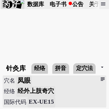
药 子
menu
数据库
电子书
公告
关于
arrow_drop_down
针灸库
经络
拼音
定穴法
常
subject
凤眼
穴名
经外上肢奇穴
经络
EX-UE15
国际代码