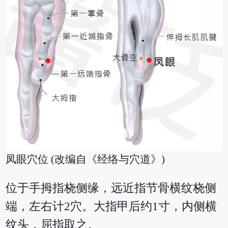
凤眼穴位 (改编自《经络与穴道》)
位于手拇指桡侧缘，远近指节骨横纹桡侧
端，左右计2穴。大指甲后约1寸，内侧横
纹头，屈指取之。