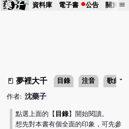
藥 子
menu
資料庫
電子書
公告
關於
arrow_drop_down
夢裡大千
目錄
注音
歌曲點
book_2
沈藥子
作者:
點選上面的【
目錄
】開始閱讀。
想先對本書有個全面的印象，可先參