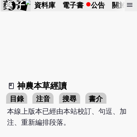
藥 子
menu
資料庫
電子書
公告
關於
神農本草經讀
book_2
目錄
注音
搜尋
書介
本線上版本已經由本站校訂、句逗、加
注、重新編排段落。