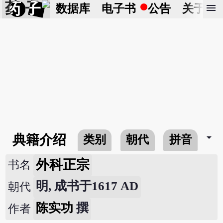
药 子
menu
数据库
电子书
公告
关于
arrow_drop_down
典籍介绍
类别
朝代
拼音
外科正宗
书名
明, 成书于1617 AD
朝代
陈实功
撰
作者