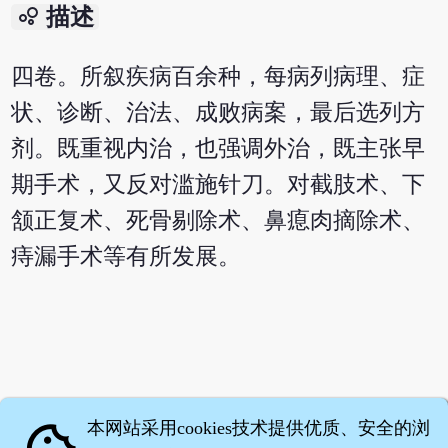
bubble_chart
描述
四卷。所叙疾病百余种，每病列病理、症
状、诊断、治法、成败病案，最后选列方
剂。既重视内治，也强调外治，既主张早
期手术，又反对滥施针刀。对截肢术、下
颔正复术、死骨剔除术、鼻瘜肉摘除术、
痔漏手术等有所发展。
本网站采用cookies技术提供优质、安全的浏