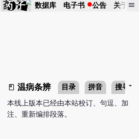
药 子
menu
数据库
电子书
公告
关于
arrow_drop_down
温病条辨
目录
拼音
搜寻
book_2
本线上版本已经由本站校订、句逗、加
注、重新编排段落。