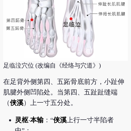
足临泣穴位 (改编自《经络与穴道》)
在足背外侧第四、五跖骨底前方，小趾伸
肌腱外侧凹陷处。当第四、五趾趾缝端
（
侠溪
）上一寸五分处。
灵枢
‧
本输
：“
侠溪
上行一寸半陷者
中”；