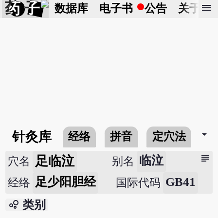
药 子
menu
数据库
电子书
公告
关于
arrow_drop_down
针灸库
经络
拼音
定穴法
常
subject
足临泣
临泣
穴名
别名
足少阳胆经
GB41
经络
国际代码
bubble_chart
类别