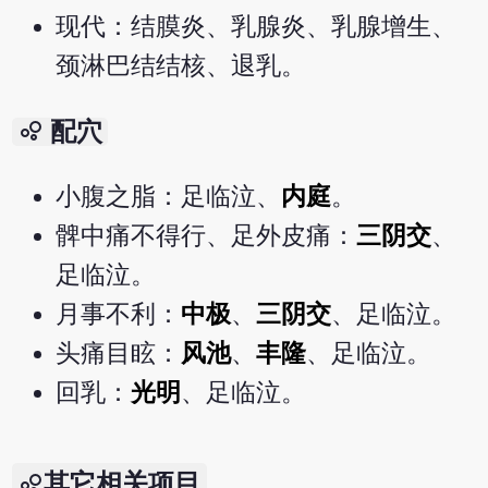
现代：结膜炎、乳腺炎、乳腺增生、
颈淋巴结结核、退乳。
bubble_chart
配穴
小腹之脂：足临泣、
内庭
。
髀中痛不得行、足外皮痛：
三阴交
、
足临泣。
月事不利：
中极
、
三阴交
、足临泣。
头痛目眩：
风池
、
丰隆
、足临泣。
回乳：
光明
、足临泣。
其它相关项目