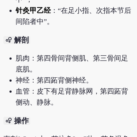
针灸甲乙经
：“在足小指、次指本节后
间陷者中”。
bubble_chart
解剖
肌肉：第四骨间背侧肌、第三骨间足
底肌。
神经：第四跖背侧神经。
血管：皮下有足背静脉网，第四跖背
侧动、静脉。
bubble_chart
操作