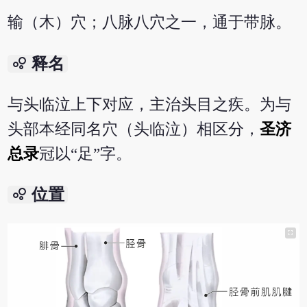
输（木）穴；八脉八穴之一，通于带脉。
bubble_chart
释名
与头临泣上下对应，主治头目之疾。为与
头部本经同名穴（头临泣）相区分，
圣济
总录
冠以“足”字。
bubble_chart
位置