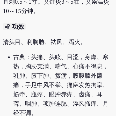
直刺0.5～1寸。艾炷灸3～5壮，艾条温灸
10～15分钟。
bubble_chart
功效
清头目、利胸胁、祛风、泻火。
古典：头痛、头眩、目涩，身痺、寒
热，胸胁支满、喘气、心痛不得息，
乳肿、腋下肿、瘰疬，腰腹膝外廉
痛，手足中风不举、痛麻发热拘挛、
筋牵、腿疼、眼肿赤疼、齿痛、耳
聋、咽肿、项肿连腮、浮风搔痒、月
经不调。