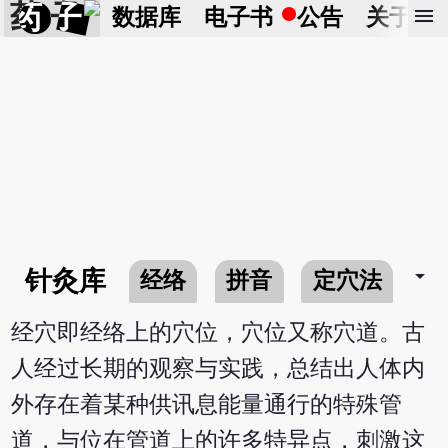
药 子
menu
数据库
电子书
公告
关于
arrow_drop_down
针灸库
经络
拼音
定穴法
常
经穴即经络上的穴位，穴位又称穴道。古
人经过长期的观察与实践，总结出人体内
外存在着某种供讯息能量通行的特殊管
道，与位在管道上的许多特异点，刺激这