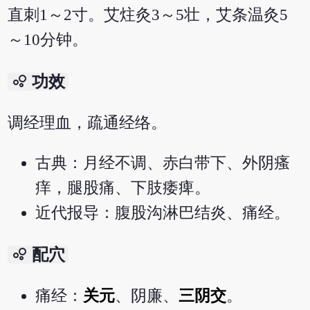
直刺1～2寸。艾炷灸3～5壮，艾条温灸5
～10分钟。
bubble_chart
功效
调经理血，疏通经络。
古典：月经不调、赤白带下、外阴瘙
痒，腿股痛、下肢痿痺。
近代报导：腹股沟淋巴结炎、痛经。
bubble_chart
配穴
痛经：
关元
、阴廉、
三阴交
。