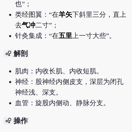
也”；
类经图翼：“在
羊矢
下斜里三分，直上
去
气冲
二寸”；
针灸集成：“在
五里
上一寸大些”。
bubble_chart
解剖
肌肉：内收长肌、内收短肌。
神经：股神经内侧皮支，深层为闭孔
神经浅、深支。
血管：旋股内侧动、静脉分支。
bubble_chart
操作