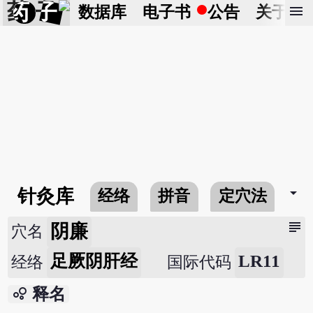
药 子
menu
数据库
电子书
公告
关于
arrow_drop_down
针灸库
经络
拼音
定穴法
常
subject
阴廉
穴名
足厥阴肝经
LR11
经络
国际代码
bubble_chart
释名