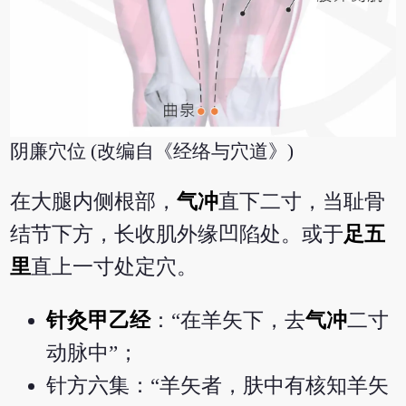
阴廉穴位 (改编自《经络与穴道》)
在大腿内侧根部，
气冲
直下二寸，当耻骨
结节下方，长收肌外缘凹陷处。或于
足五
里
直上一寸处定穴。
针灸甲乙经
：“在羊矢下，去
气冲
二寸
动脉中”；
针方六集：“羊矢者，肤中有核知羊矢