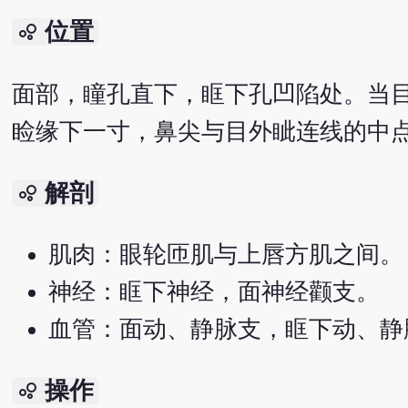
位置
bubble_chart
面部，瞳孔直下，眶下孔凹陷处。当
睑缘下一寸，鼻尖与目外眦连线的中
解剖
bubble_chart
肌肉：眼轮匝肌与上唇方肌之间。
神经：眶下神经，面神经颧支。
血管：面动、静脉支，眶下动、静
操作
bubble_chart