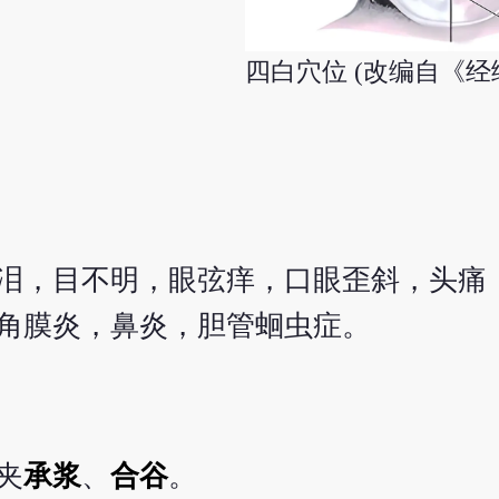
四白穴位 (改编自《经
泪，目不明，眼弦痒，口眼歪斜，头痛
角膜炎，鼻炎，胆管蛔虫症。
夹
承浆
、
合谷
。