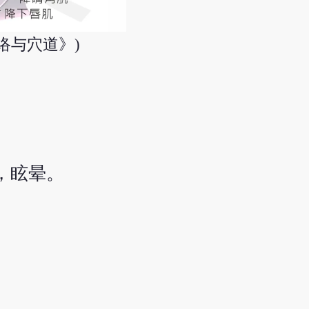
络与穴道》)
，眩晕。