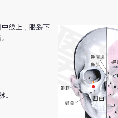
目中线上，眼裂下
点。
脉。