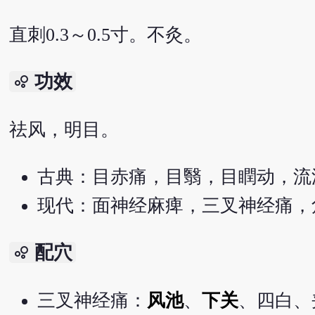
直刺0.3～0.5寸。不灸。
功效
bubble_chart
祛风，明目。
古典：目赤痛，目翳，目瞤动，流
现代：面神经麻痺，三叉神经痛，
配穴
bubble_chart
三叉神经痛：
风池
、
下关
、四白、