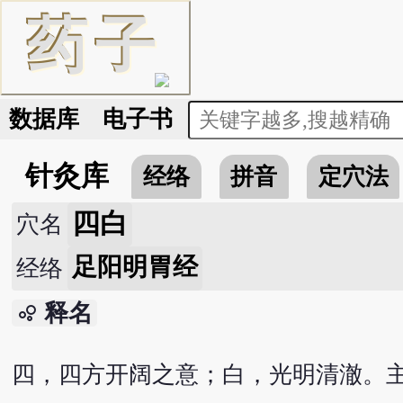
药
子
数据库
电子书
针灸库
经络
拼音
定穴法
四白
穴名
足阳明胃经
经络
释名
bubble_chart
四，四方开阔之意；白，光明清澈。