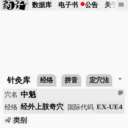
药 子
menu
数据库
电子书
公告
关于
arrow_drop_down
针灸库
经络
拼音
定穴法
常
subject
中魁
穴名
经外上肢奇穴
EX-UE4
经络
国际代码
bubble_chart
类别