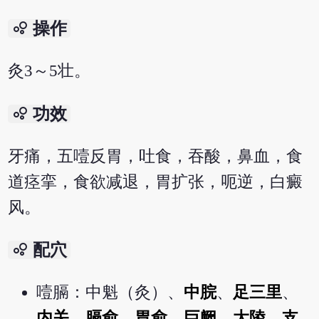
bubble_chart
操作
灸3～5壮。
bubble_chart
功效
牙痛，五噎反胃，吐食，吞酸，鼻血，食
道痉挛，食欲减退，胃扩张，呃逆，白癜
风。
bubble_chart
配穴
噎膈：中魁（灸）、
中脘
、
足三里
、
内关
、
膈俞
、
胃俞
、
巨阙
、
大陵
、
支