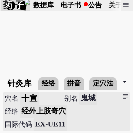
药 子
menu
数据库
电子书
公告
关于
arrow_drop_down
针灸库
经络
拼音
定穴法
常
subject
十宣
鬼城
穴名
别名
经外上肢奇穴
经络
EX-UE11
国际代码