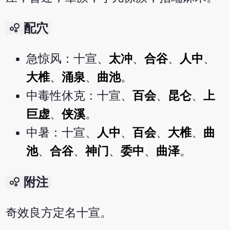
bubble_chart
配穴
急惊风：十宣、
太冲
、
合谷
、
人中
、
大椎
、
涌泉
、
曲池
。
中毒性休克：十宣、
百会
、
昆仑
、
上
巨虚
、
侠溪
。
中暑：十宣、
人中
、
百会
、
大椎
、
曲
池
、
合谷
、
神门
、
委中
、
曲泽
。
bubble_chart
附注
奇效良方定名十宣。