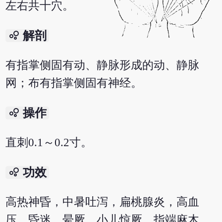
左右共十穴。
bubble_chart
解剖
有指掌侧固有动、静脉形成的动、静脉
网；布有指掌侧固有神经。
bubble_chart
操作
直刺0.1～0.2寸。
bubble_chart
功效
高热神昏，中暑吐泻，扁桃腺炎，高血
压，昏迷，晕厥，小儿惊厥，指端麻木。