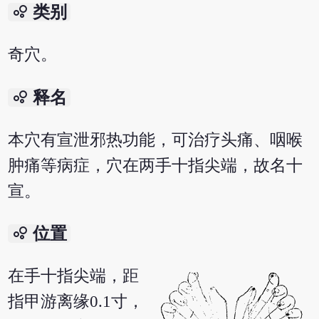
bubble_chart
类别
奇穴。
bubble_chart
释名
本穴有宣泄邪热功能，可治疗头痛、咽喉
肿痛等病症，穴在两手十指尖端，故名十
宣。
bubble_chart
位置
在手十指尖端，距
指甲游离缘0.1寸，