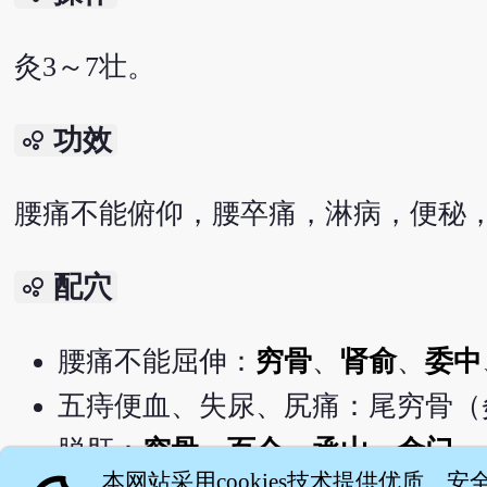
灸3～7壮。
功效
bubble_chart
腰痛不能俯仰，腰卒痛，淋病，便秘
配穴
bubble_chart
腰痛不能屈伸：
穷骨
、
肾俞
、
委中
五痔便血、失尿、尻痛：尾穷骨（
脱肛：
穷骨
、
百会
、
承山
、
命门
。
本网站采用cookies技术提供优质、安