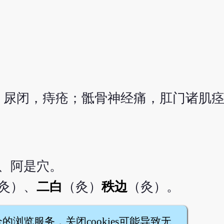
，尿闭，痔疮；骶骨神经痛，肛门诸肌
、阿是穴。
灸）、
二白
（灸）
秩边
（灸）。
全的浏览服务，关闭cookies可能导致无