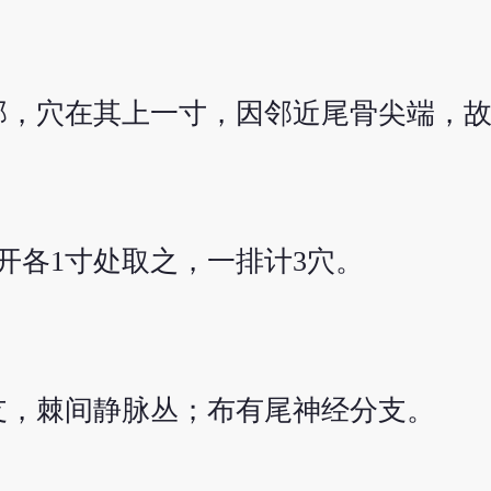
部，穴在其上一寸，因邻近尾骨尖端，
开各1寸处取之，一排计3穴。
支，棘间静脉丛；布有尾神经分支。