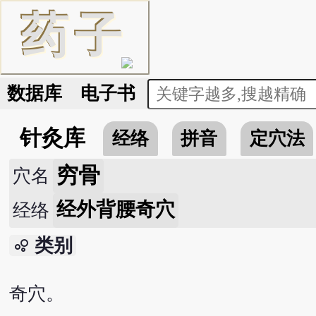
药
子
数据库
电子书
针灸库
经络
拼音
定穴法
穷骨
穴名
经外背腰奇穴
经络
类别
bubble_chart
奇穴。