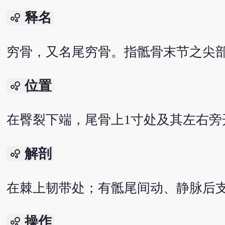
释名
bubble_chart
穷骨，又名尾穷骨。指骶骨末节之尖
位置
bubble_chart
在臀裂下端，尾骨上1寸处及其左右旁
解剖
bubble_chart
在棘上韧带处；有骶尾间动、静脉后
操作
bubble_chart